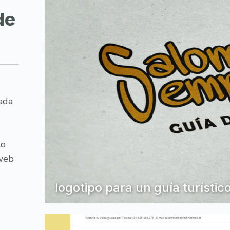
de
zada
lo
 web
logotipo para un guía turístic